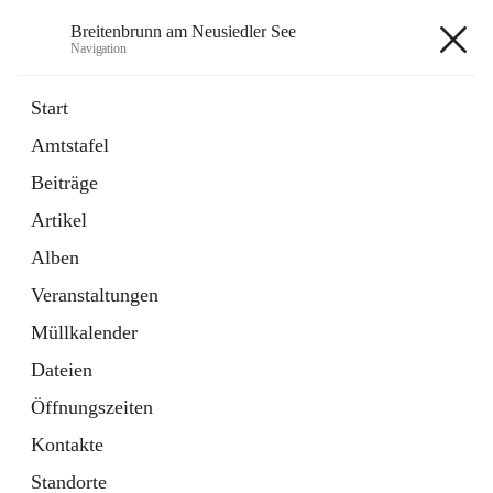
Breitenbrunn am Neusiedler See
Navigation
Breitenbrunn am Neusiedler See
Start
Amtstafel
Formulare
Beiträge
18 Schnellzugriffe
Artikel
Gemeindeservice
7 Schnellzugriffe
Alben
Veranstaltungen
+7
Müllkalender
Dateien
Öffnungszeiten
Kontakte
Hauptadresse
Standorte