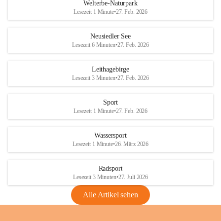
i
i
unzulässige Weingärten zu roden! Bitte 
Welterbe-Naturpark
e
e
helfen wir zusammen um unsere Winzer 
Lesezeit 1 Minute
•
27. Feb. 2026
d
d
vor den prognostizierten Ernteausfällen 
l
l
und den daraus folgenden wirtschaftlichen 
e
e
Neusiedler See
Schäden zu bewahren.
r
r
Lesezeit 6 Minuten
•
27. Feb. 2026
S
S
Verordnungen
e
e
Leithagebirge
04.08.2026
e
e
Lesezeit 3 Minuten
•
27. Feb. 2026
Maßnahmen zur Bekämpfung
der Goldgelben Vergilbung der
Sport
Rebe und der Amerikanischen
Lesezeit 1 Minute
•
27. Feb. 2026
Rebzikade
Anhang VBl. EU Nr. 18
Wassersport
_2026
Lesezeit 1 Minute
•
26. März 2026
1 Seite
•
1,4 MB
Radsport
VBl. EU Nr. 18_2026
Lesezeit 3 Minuten
•
27. Juli 2026
2 Seiten
•
2,1 MB
Alle Artikel sehen