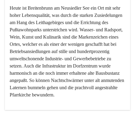
Heute ist Breitenbrunn am Neusiedler See ein Ort mit sehr 
hoher Lebensqualität, was durch die starken Zusiedelungen 
am Hang des Leithagebirges und die Errichtung des 
Pußtawohnparks unterstrichen wird. Wasser- und Radsport, 
Wein, Kunst und Kulinarik sind die Markenzeichen eines 
Ortes, welcher es als einer der wenigen geschafft hat bei 
Betriebsansiedlungen auf stille und hundertprozentig 
umweltschonende Industrie- und Gewerbebetriebe zu 
setzen. Auch die Infrastruktur im Dorfzentrum wurde 
harmonisch an die noch immer erhaltene alte Bausbustanz 
angepaßt. So können Nachtschwärmer unter alt anmutenden 
Laternen bummeln gehen und die prachtvoll angestrahlte 
Pfarrkirche bewundern.

Der Weinbau dominert heute nicht mehr, ist aber integrativer 
Bestandteil der Kultur des Ortes, da man hier schon lange 
von Massenweinbau auf Qualitätsweinbau umgestellt hat. 
So ist es auch nicht verwunderlich, dass eines der historisch 