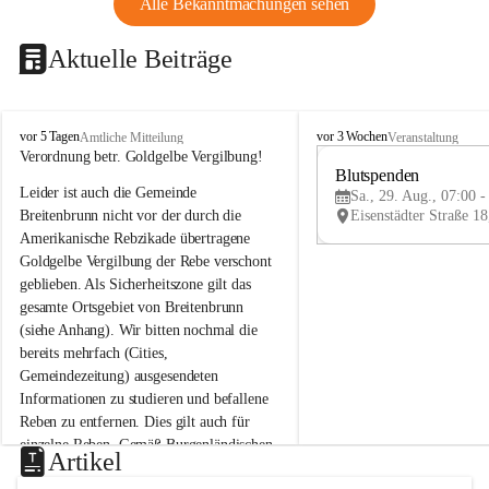
Alle Bekanntmachungen sehen
Aktuelle Beiträge
B
B
vor 5 Tagen
vor 3 Wochen
Amtliche Mitteilung
Veranstaltung
r
r
Verordnung betr. Goldgelbe Vergilbung!
e
e
Blutspenden
Leider ist auch die Gemeinde 
i
i
Sa., 29. Aug., 07:00 -
t
t
Breitenbrunn nicht vor der durch die 
e
e
Amerikanische Rebzikade übertragene 
n
n
Goldgelbe Vergilbung der Rebe verschont 
b
b
geblieben. Als Sicherheitszone gilt das 
r
r
gesamte Ortsgebiet von Breitenbrunn 
u
u
(siehe Anhang). Wir bitten nochmal die 
n
n
n
n
bereits mehrfach (Cities, 
a
a
Gemeindezeitung) ausgesendeten 
m
m
Informationen zu studieren und befallene 
N
N
Reben zu entfernen. Dies gilt auch für 
e
e
einzelne Reben. Gemäß Burgenländischen 
u
u
Artikel
Weinbaugesetz sind nicht gepflegte oder 
s
s