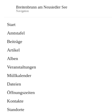
Breitenbrunn am Neusiedler See
Navigation
Start
Amtstafel
Formulare
Beiträge
18 Schnellzugriffe
Artikel
Gemeindeservice
7 Schnellzugriffe
Alben
Veranstaltungen
Müllkalender
Dateien
Öffnungszeiten
Kontakte
Standorte