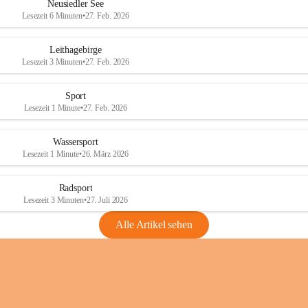
e
e
Neusiedler See
r
r
Lesezeit 6 Minuten
•
27. Feb. 2026
S
S
e
e
Leithagebirge
e
e
Lesezeit 3 Minuten
•
27. Feb. 2026
Sport
Lesezeit 1 Minute
•
27. Feb. 2026
Wassersport
Lesezeit 1 Minute
•
26. März 2026
Radsport
Lesezeit 3 Minuten
•
27. Juli 2026
Alle Artikel sehen