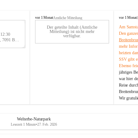
B
B
vor 1 Monat
vor 1 Monat
Amtliche Mitteilung
r
r
Am Samstag
Der geteilte Inhalt (Amtliche
e
e
29
Mitteilung) ist nicht mehr
Den ganzen
i
i
 12:30
AU
verfügbar.
t
t
Eisenstädter Straße 18, 7091 Breitenbrunn am Neusiedler See, AUT
Breitenbru
G
e
e
mehr Infor
n
n
heizten da
b
b
SSV gibt es
r
r
Ebenso feie
u
u
jähriges B
n
n
n
n
war hier d
a
a
Reise durc
m
m
Breitenbrun
N
N
Wir gratul
e
e
u
u
s
s
i
i
Welterbe-Naturpark
e
e
Lesezeit 1 Minute
•
27. Feb. 2026
d
d
l
l