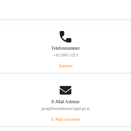
Eisenstädterstraße 18, 7091 Breitenbrunn am Neusiedler See, AUT
Auf Karte ansehen
Telefonnummer
+43 2683 5213
Anrufen
E-Mail Adresse
post@breitenbrunn.bgld.gv.at
E-Mail schreiben