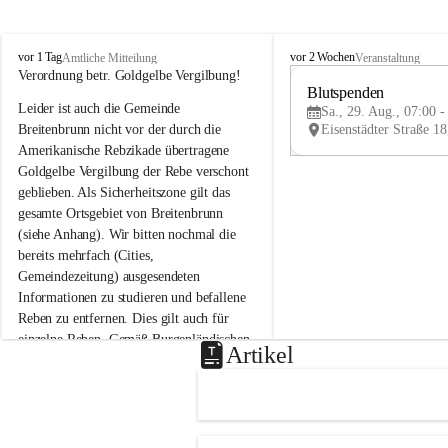
B
B
vor 1 Tag
vor 2 Wochen
Amtliche Mitteilung
Veranstaltung
r
r
Verordnung betr. Goldgelbe Vergilbung!
e
e
Blutspenden
Leider ist auch die Gemeinde 
i
i
Sa., 29. Aug., 07:00 -
t
t
Breitenbrunn nicht vor der durch die 
e
e
Amerikanische Rebzikade übertragene 
n
n
Goldgelbe Vergilbung der Rebe verschont 
b
b
geblieben. Als Sicherheitszone gilt das 
r
r
gesamte Ortsgebiet von Breitenbrunn 
u
u
(siehe Anhang). Wir bitten nochmal die 
n
n
n
n
bereits mehrfach (Cities, 
a
a
Gemeindezeitung) ausgesendeten 
m
m
Informationen zu studieren und befallene 
N
N
Reben zu entfernen. Dies gilt auch für 
e
e
einzelne Reben. Gemäß Burgenländischen 
u
u
Artikel
Weinbaugesetz sind nicht gepflegte oder 
s
s
i
i
unzulässige Weingärten zu roden! Bitte 
e
e
helfen wir zusammen um unsere Winzer 
d
d
vor den prognostizierten Ernteausfällen 
l
l
und den daraus folgenden wirtschaftlichen 