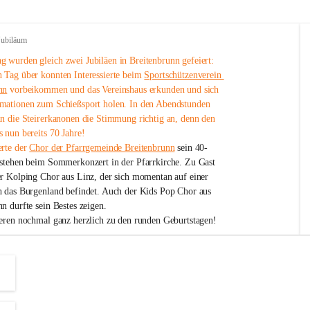
Jubiläum
 wurden gleich zwei Jubiläen in Breitenbrunn gefeiert: 
 Tag über konnten Interessierte beim 
Sportschützenverein 
nn
 vorbeikommen und das Vereinshaus erkunden und sich 
mationen zum Schießsport holen. In den Abendstunden 
nn die Steirerkanonen die Stimmung richtig an, denn den 
 nun bereits 70 Jahre!
rte der 
Chor der Pfarrgemeinde Breitenbrunn
 sein 40-
estehen beim Sommerkonzert in der Pfarrkirche. Zu Gast 
er Kolping Chor aus Linz, der sich momentan auf einer 
h das Burgenland befindet. Auch der Kids Pop Chor aus 
n durfte sein Bestes zeigen.
ieren nochmal ganz herzlich zu den runden Geburtstagen!