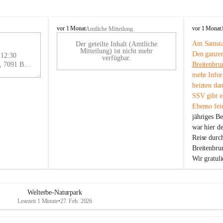
B
B
vor 1 Monat
vor 1 Monat
Amtliche Mitteilung
r
r
Am Samstag
Der geteilte Inhalt (Amtliche
e
e
29
Mitteilung) ist nicht mehr
Den ganzen
i
i
 12:30
AU
verfügbar.
t
t
Eisenstädter Straße 18, 7091 Breitenbrunn am Neusiedler See, AUT
Breitenbru
G
e
e
mehr Infor
n
n
heizten da
b
b
SSV gibt es
r
r
Ebenso feie
u
u
jähriges B
n
n
n
n
war hier d
a
a
Reise durc
m
m
Breitenbrun
N
N
Wir gratul
e
e
u
u
s
s
i
i
Welterbe-Naturpark
e
e
Lesezeit 1 Minute
•
27. Feb. 2026
d
d
l
l