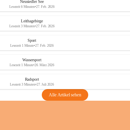
e
e
Neusiedler See
r
r
Lesezeit 6 Minuten
•
27. Feb. 2026
S
S
e
e
Leithagebirge
e
e
Lesezeit 3 Minuten
•
27. Feb. 2026
Sport
Lesezeit 1 Minute
•
27. Feb. 2026
Wassersport
Lesezeit 1 Minute
•
26. März 2026
Radsport
Lesezeit 3 Minuten
•
27. Juli 2026
Alle Artikel sehen