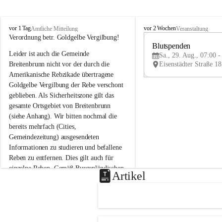
B
B
vor 1 Tag
vor 2 Wochen
Amtliche Mitteilung
Veranstaltung
r
r
Verordnung betr. Goldgelbe Vergilbung!
e
e
Blutspenden
Leider ist auch die Gemeinde 
i
i
Sa., 29. Aug., 07:00 -
t
t
Breitenbrunn nicht vor der durch die 
e
e
Amerikanische Rebzikade übertragene 
n
n
Goldgelbe Vergilbung der Rebe verschont 
b
b
geblieben. Als Sicherheitszone gilt das 
r
r
gesamte Ortsgebiet von Breitenbrunn 
u
u
(siehe Anhang). Wir bitten nochmal die 
n
n
n
n
bereits mehrfach (Cities, 
a
a
Gemeindezeitung) ausgesendeten 
m
m
Informationen zu studieren und befallene 
N
N
Reben zu entfernen. Dies gilt auch für 
e
e
einzelne Reben. Gemäß Burgenländischen 
u
u
Artikel
Weinbaugesetz sind nicht gepflegte oder 
s
s
i
i
unzulässige Weingärten zu roden! Bitte 
e
e
helfen wir zusammen um unsere Winzer 
d
d
vor den prognostizierten Ernteausfällen 
l
l
und den daraus folgenden wirtschaftlichen 