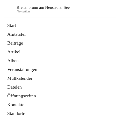
Breitenbrunn am Neusiedler See
Navigation
Start
Amtstafel
Formulare
Beiträge
18 Schnellzugriffe
Artikel
Gemeindeservice
7 Schnellzugriffe
Alben
Veranstaltungen
Müllkalender
Dateien
Öffnungszeiten
Kontakte
Standorte