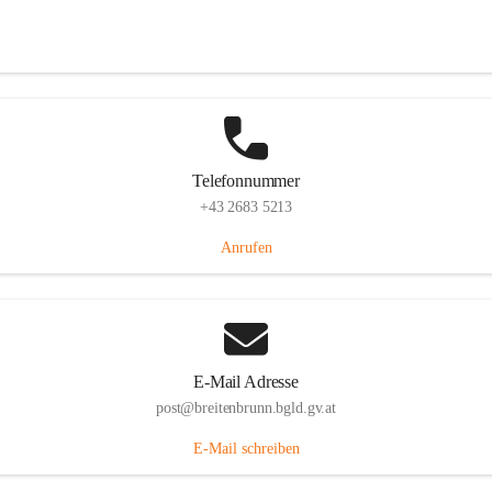
Eisenstädterstraße 18, 7091 Breitenbrunn am Neusiedler See, AUT
Auf Karte ansehen
Telefonnummer
+43 2683 5213
Anrufen
E-Mail Adresse
post@breitenbrunn.bgld.gv.at
E-Mail schreiben