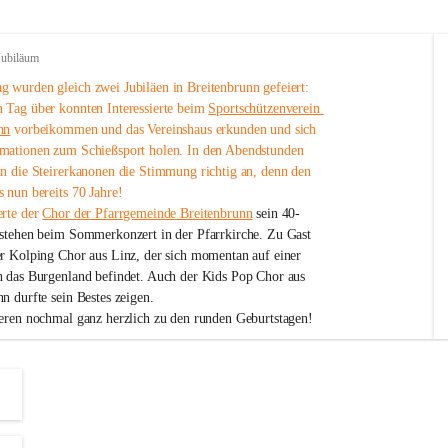
Jubiläum
 wurden gleich zwei Jubiläen in Breitenbrunn gefeiert: 
 Tag über konnten Interessierte beim 
Sportschützenverein 
nn
 vorbeikommen und das Vereinshaus erkunden und sich 
mationen zum Schießsport holen. In den Abendstunden 
nn die Steirerkanonen die Stimmung richtig an, denn den 
 nun bereits 70 Jahre!
rte der 
Chor der Pfarrgemeinde Breitenbrunn
 sein 40-
estehen beim Sommerkonzert in der Pfarrkirche. Zu Gast 
er Kolping Chor aus Linz, der sich momentan auf einer 
h das Burgenland befindet. Auch der Kids Pop Chor aus 
n durfte sein Bestes zeigen.
ieren nochmal ganz herzlich zu den runden Geburtstagen!