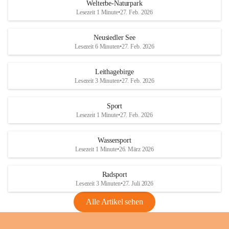
i
i
unzulässige Weingärten zu roden! Bitte 
Welterbe-Naturpark
e
e
helfen wir zusammen um unsere Winzer 
Lesezeit 1 Minute
•
27. Feb. 2026
d
d
vor den prognostizierten Ernteausfällen 
l
l
und den daraus folgenden wirtschaftlichen 
e
e
Neusiedler See
Schäden zu bewahren.
r
r
Lesezeit 6 Minuten
•
27. Feb. 2026
S
S
Verordnungen
e
e
Leithagebirge
04.08.2026
e
e
Lesezeit 3 Minuten
•
27. Feb. 2026
Maßnahmen zur Bekämpfung
der Goldgelben Vergilbung der
Sport
Rebe und der Amerikanischen
Lesezeit 1 Minute
•
27. Feb. 2026
Rebzikade
Anhang VBl. EU Nr. 18
Wassersport
_2026
Lesezeit 1 Minute
•
26. März 2026
1 Seite
•
1,4 MB
Radsport
VBl. EU Nr. 18_2026
Lesezeit 3 Minuten
•
27. Juli 2026
2 Seiten
•
2,1 MB
Alle Artikel sehen