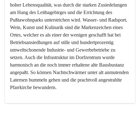
hoher Lebensqualität, was durch die starken Zusiedelungen 
am Hang des Leithagebirges und die Errichtung des 
Pußtawohnparks unterstrichen wird. Wasser- und Radsport, 
Wein, Kunst und Kulinarik sind die Markenzeichen eines 
Ortes, welcher es als einer der wenigen geschafft hat bei 
Betriebsansiedlungen auf stille und hundertprozentig 
umweltschonende Industrie- und Gewerbebetriebe zu 
setzen. Auch die Infrastruktur im Dorfzentrum wurde 
harmonisch an die noch immer erhaltene alte Bausbustanz 
angepaßt. So können Nachtschwärmer unter alt anmutenden 
Laternen bummeln gehen und die prachtvoll angestrahlte 
Pfarrkirche bewundern.

Der Weinbau dominert heute nicht mehr, ist aber integrativer 
Bestandteil der Kultur des Ortes, da man hier schon lange 
von Massenweinbau auf Qualitätsweinbau umgestellt hat. 
So ist es auch nicht verwunderlich, dass eines der historisch 
wertvollsten Gebäude die Ortsvinothek beherbergt und dass 
der Kellering ein beliebtes Ziel darstellt.
