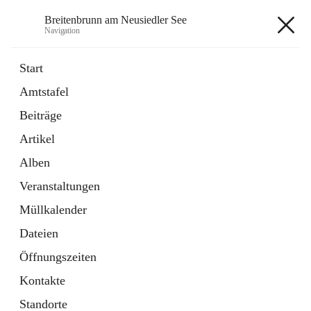
Breitenbrunn am Neusiedler See
Navigation
Breitenbrunn am Neusiedler See
Start
Amtstafel
Formulare
Beiträge
18 Schnellzugriffe
Artikel
Gemeindeservice
7 Schnellzugriffe
Alben
Veranstaltungen
+7
Müllkalender
Dateien
Öffnungszeiten
Kontakte
Hauptadresse
Standorte