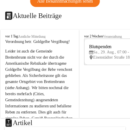
Alle Bekanntmachungen sehen
Aktuelle Beiträge
B
B
vor 1 Tag
vor 2 Wochen
Amtliche Mitteilung
Veranstaltung
r
r
Verordnung betr. Goldgelbe Vergilbung!
e
e
Blutspenden
Leider ist auch die Gemeinde 
i
i
Sa., 29. Aug., 07:00 -
t
t
Breitenbrunn nicht vor der durch die 
e
e
Amerikanische Rebzikade übertragene 
n
n
Goldgelbe Vergilbung der Rebe verschont 
b
b
geblieben. Als Sicherheitszone gilt das 
r
r
gesamte Ortsgebiet von Breitenbrunn 
u
u
(siehe Anhang). Wir bitten nochmal die 
n
n
n
n
bereits mehrfach (Cities, 
a
a
Gemeindezeitung) ausgesendeten 
m
m
Informationen zu studieren und befallene 
N
N
Reben zu entfernen. Dies gilt auch für 
e
e
einzelne Reben. Gemäß Burgenländischen 
u
u
Artikel
Weinbaugesetz sind nicht gepflegte oder 
s
s