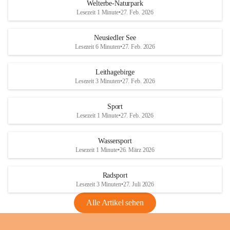
i
i
unzulässige Weingärten zu roden! Bitte 
Welterbe-Naturpark
e
e
helfen wir zusammen um unsere Winzer 
Lesezeit 1 Minute
•
27. Feb. 2026
d
d
vor den prognostizierten Ernteausfällen 
l
l
und den daraus folgenden wirtschaftlichen 
e
e
Neusiedler See
Schäden zu bewahren.
r
r
Lesezeit 6 Minuten
•
27. Feb. 2026
S
S
Verordnungen
e
e
Leithagebirge
04.08.2026
e
e
Lesezeit 3 Minuten
•
27. Feb. 2026
Maßnahmen zur Bekämpfung
der Goldgelben Vergilbung der
Sport
Rebe und der Amerikanischen
Lesezeit 1 Minute
•
27. Feb. 2026
Rebzikade
Anhang VBl. EU Nr. 18
Wassersport
_2026
Lesezeit 1 Minute
•
26. März 2026
1 Seite
•
1,4 MB
Radsport
VBl. EU Nr. 18_2026
Lesezeit 3 Minuten
•
27. Juli 2026
2 Seiten
•
2,1 MB
Alle Artikel sehen