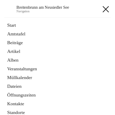
Breitenbrunn am Neusiedler See
Navigation
Breitenbrunn am Neusiedler See
Start
Amtstafel
Formulare
Beiträge
18 Schnellzugriffe
Artikel
Gemeindeservice
7 Schnellzugriffe
Alben
Veranstaltungen
+7
Müllkalender
Dateien
Öffnungszeiten
Kontakte
Hauptadresse
Standorte