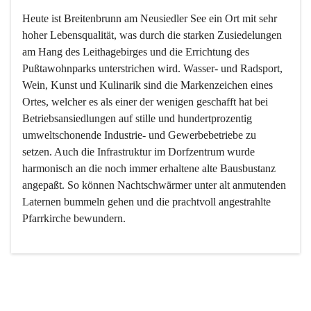
Heute ist Breitenbrunn am Neusiedler See ein Ort mit sehr 
hoher Lebensqualität, was durch die starken Zusiedelungen 
am Hang des Leithagebirges und die Errichtung des 
Pußtawohnparks unterstrichen wird. Wasser- und Radsport, 
Wein, Kunst und Kulinarik sind die Markenzeichen eines 
Ortes, welcher es als einer der wenigen geschafft hat bei 
Betriebsansiedlungen auf stille und hundertprozentig 
umweltschonende Industrie- und Gewerbebetriebe zu 
setzen. Auch die Infrastruktur im Dorfzentrum wurde 
harmonisch an die noch immer erhaltene alte Bausbustanz 
angepaßt. So können Nachtschwärmer unter alt anmutenden 
Laternen bummeln gehen und die prachtvoll angestrahlte 
Pfarrkirche bewundern.

Der Weinbau dominert heute nicht mehr, ist aber integrativer 
Bestandteil der Kultur des Ortes, da man hier schon lange 
von Massenweinbau auf Qualitätsweinbau umgestellt hat. 
So ist es auch nicht verwunderlich, dass eines der historisch 