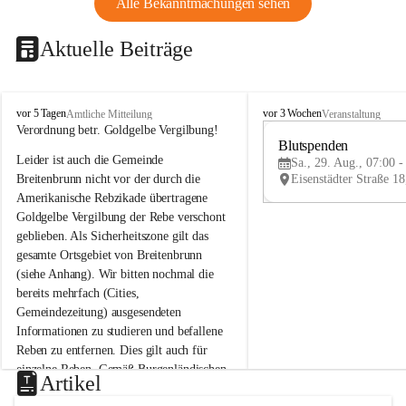
Alle Bekanntmachungen sehen
Aktuelle Beiträge
B
B
vor 5 Tagen
vor 3 Wochen
Amtliche Mitteilung
Veranstaltung
r
r
Verordnung betr. Goldgelbe Vergilbung!
e
e
Blutspenden
Leider ist auch die Gemeinde 
i
i
Sa., 29. Aug., 07:00 -
t
t
Breitenbrunn nicht vor der durch die 
e
e
Amerikanische Rebzikade übertragene 
n
n
Goldgelbe Vergilbung der Rebe verschont 
b
b
geblieben. Als Sicherheitszone gilt das 
r
r
gesamte Ortsgebiet von Breitenbrunn 
u
u
(siehe Anhang). Wir bitten nochmal die 
n
n
n
n
bereits mehrfach (Cities, 
a
a
Gemeindezeitung) ausgesendeten 
m
m
Informationen zu studieren und befallene 
N
N
Reben zu entfernen. Dies gilt auch für 
e
e
einzelne Reben. Gemäß Burgenländischen 
u
u
Artikel
Weinbaugesetz sind nicht gepflegte oder 
s
s