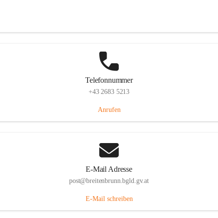
Eisenstädterstraße 18, 7091 Breitenbrunn am Neusiedler See, AUT
Auf Karte ansehen
Telefonnummer
+43 2683 5213
Anrufen
E-Mail Adresse
post@breitenbrunn.bgld.gv.at
E-Mail schreiben