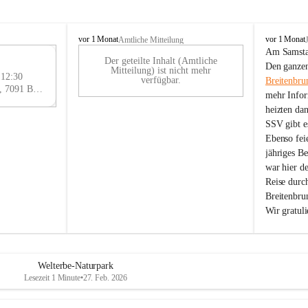
B
B
vor 1 Monat
vor 1 Monat
Amtliche Mitteilung
r
r
Am Samstag
Der geteilte Inhalt (Amtliche
e
e
29
Den ganzen
Mitteilung) ist nicht mehr
i
i
 12:30
AU
verfügbar.
Breitenbru
t
t
Eisenstädter Straße 18, 7091 Breitenbrunn am Neusiedler See, AUT
G
mehr Infor
e
e
heizten da
n
n
SSV gibt es
b
b
r
r
Ebenso feie
u
u
jähriges B
n
n
war hier d
n
n
Reise durc
a
a
Breitenbrun
m
m
Wir gratul
N
N
e
e
u
u
s
s
i
i
Welterbe-Naturpark
e
e
Lesezeit 1 Minute
•
27. Feb. 2026
d
d
l
l