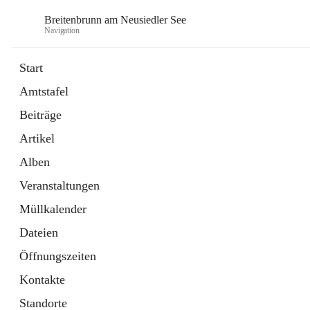
Breitenbrunn am Neusiedler See
Navigation
Start
Amtstafel
Formulare
Beiträge
18 Schnellzugriffe
Artikel
Gemeindeservice
7 Schnellzugriffe
Alben
Veranstaltungen
Müllkalender
Dateien
Öffnungszeiten
Kontakte
Standorte