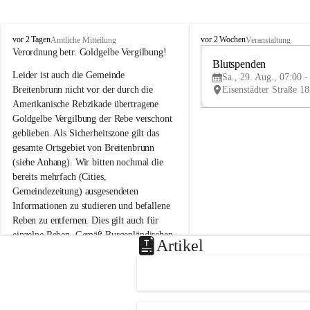
B
B
vor 2 Tagen
vor 2 Wochen
Amtliche Mitteilung
Veranstaltung
r
r
Verordnung betr. Goldgelbe Vergilbung!
e
e
Blutspenden
Leider ist auch die Gemeinde 
i
i
Sa., 29. Aug., 07:00 -
t
t
Breitenbrunn nicht vor der durch die 
e
e
Amerikanische Rebzikade übertragene 
n
n
Goldgelbe Vergilbung der Rebe verschont 
b
b
geblieben. Als Sicherheitszone gilt das 
r
r
gesamte Ortsgebiet von Breitenbrunn 
u
u
(siehe Anhang). Wir bitten nochmal die 
n
n
n
n
bereits mehrfach (Cities, 
a
a
Gemeindezeitung) ausgesendeten 
m
m
Informationen zu studieren und befallene 
N
N
Reben zu entfernen. Dies gilt auch für 
e
e
einzelne Reben. Gemäß Burgenländischen 
u
u
Artikel
Weinbaugesetz sind nicht gepflegte oder 
s
s
i
i
unzulässige Weingärten zu roden! Bitte 
e
e
helfen wir zusammen um unsere Winzer 
d
d
vor den prognostizierten Ernteausfällen 
l
l
und den daraus folgenden wirtschaftlichen 