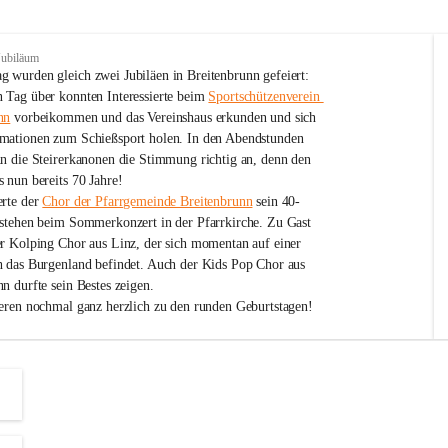
Jubiläum
 wurden gleich zwei Jubiläen in Breitenbrunn gefeiert: 
 Tag über konnten Interessierte beim 
Sportschützenverein 
nn
 vorbeikommen und das Vereinshaus erkunden und sich 
mationen zum Schießsport holen. In den Abendstunden 
nn die Steirerkanonen die Stimmung richtig an, denn den 
 nun bereits 70 Jahre!
rte der 
Chor der Pfarrgemeinde Breitenbrunn
 sein 40-
estehen beim Sommerkonzert in der Pfarrkirche. Zu Gast 
er Kolping Chor aus Linz, der sich momentan auf einer 
h das Burgenland befindet. Auch der Kids Pop Chor aus 
n durfte sein Bestes zeigen.
ieren nochmal ganz herzlich zu den runden Geburtstagen!