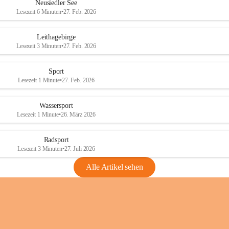
e
e
Neusiedler See
r
r
Lesezeit 6 Minuten
•
27. Feb. 2026
S
S
e
e
Leithagebirge
e
e
Lesezeit 3 Minuten
•
27. Feb. 2026
Sport
Lesezeit 1 Minute
•
27. Feb. 2026
Wassersport
Lesezeit 1 Minute
•
26. März 2026
Radsport
Lesezeit 3 Minuten
•
27. Juli 2026
Alle Artikel sehen