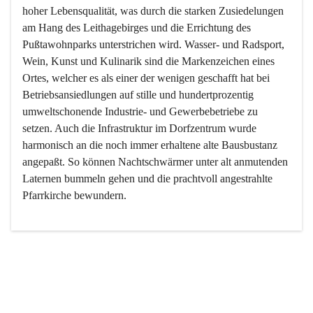
hoher Lebensqualität, was durch die starken Zusiedelungen 
am Hang des Leithagebirges und die Errichtung des 
Pußtawohnparks unterstrichen wird. Wasser- und Radsport, 
Wein, Kunst und Kulinarik sind die Markenzeichen eines 
Ortes, welcher es als einer der wenigen geschafft hat bei 
Betriebsansiedlungen auf stille und hundertprozentig 
umweltschonende Industrie- und Gewerbebetriebe zu 
setzen. Auch die Infrastruktur im Dorfzentrum wurde 
harmonisch an die noch immer erhaltene alte Bausbustanz 
angepaßt. So können Nachtschwärmer unter alt anmutenden 
Laternen bummeln gehen und die prachtvoll angestrahlte 
Pfarrkirche bewundern.

Der Weinbau dominert heute nicht mehr, ist aber integrativer 
Bestandteil der Kultur des Ortes, da man hier schon lange 
von Massenweinbau auf Qualitätsweinbau umgestellt hat. 
So ist es auch nicht verwunderlich, dass eines der historisch 
wertvollsten Gebäude die Ortsvinothek beherbergt und dass 
der Kellering ein beliebtes Ziel darstellt.
