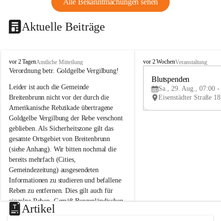
Alle Bekanntmachungen sehen
Aktuelle Beiträge
B
B
vor 2 Tagen
vor 2 Wochen
Amtliche Mitteilung
Veranstaltung
r
r
Verordnung betr. Goldgelbe Vergilbung!
e
e
Blutspenden
Leider ist auch die Gemeinde 
i
i
Sa., 29. Aug., 07:00 -
t
t
Breitenbrunn nicht vor der durch die 
e
e
Amerikanische Rebzikade übertragene 
n
n
Goldgelbe Vergilbung der Rebe verschont 
b
b
geblieben. Als Sicherheitszone gilt das 
r
r
gesamte Ortsgebiet von Breitenbrunn 
u
u
(siehe Anhang). Wir bitten nochmal die 
n
n
n
n
bereits mehrfach (Cities, 
a
a
Gemeindezeitung) ausgesendeten 
m
m
Informationen zu studieren und befallene 
N
N
Reben zu entfernen. Dies gilt auch für 
e
e
einzelne Reben. Gemäß Burgenländischen 
u
u
Artikel
Weinbaugesetz sind nicht gepflegte oder 
s
s