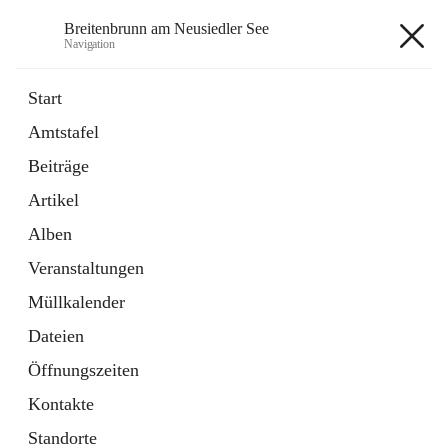
Breitenbrunn am Neusiedler See
Navigation
Breitenbrunn am Neusiedler See
Start
Amtstafel
Formulare
Beiträge
18 Schnellzugriffe
Artikel
Gemeindeservice
7 Schnellzugriffe
Alben
Veranstaltungen
+7
Müllkalender
Dateien
Öffnungszeiten
Kontakte
Hauptadresse
Standorte