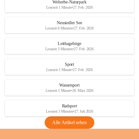
i
i
unzulässige Weingärten zu roden! Bitte 
Welterbe-Naturpark
e
e
helfen wir zusammen um unsere Winzer 
Lesezeit 1 Minute
•
27. Feb. 2026
d
d
vor den prognostizierten Ernteausfällen 
l
l
und den daraus folgenden wirtschaftlichen 
e
e
Neusiedler See
Schäden zu bewahren.
r
r
Lesezeit 6 Minuten
•
27. Feb. 2026
S
S
Verordnungen
e
e
Leithagebirge
04.08.2026
e
e
Lesezeit 3 Minuten
•
27. Feb. 2026
Maßnahmen zur Bekämpfung
der Goldgelben Vergilbung der
Sport
Rebe und der Amerikanischen
Lesezeit 1 Minute
•
27. Feb. 2026
Rebzikade
Anhang VBl. EU Nr. 18
Wassersport
_2026
Lesezeit 1 Minute
•
26. März 2026
1 Seite
•
1,4 MB
Radsport
VBl. EU Nr. 18_2026
Lesezeit 3 Minuten
•
27. Juli 2026
2 Seiten
•
2,1 MB
Alle Artikel sehen